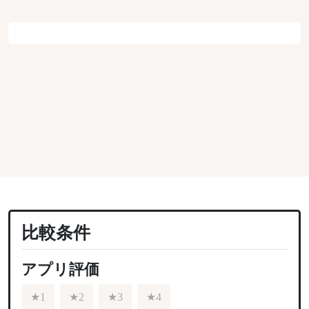
比較条件
アプリ評価
★1
★2
★3
★4